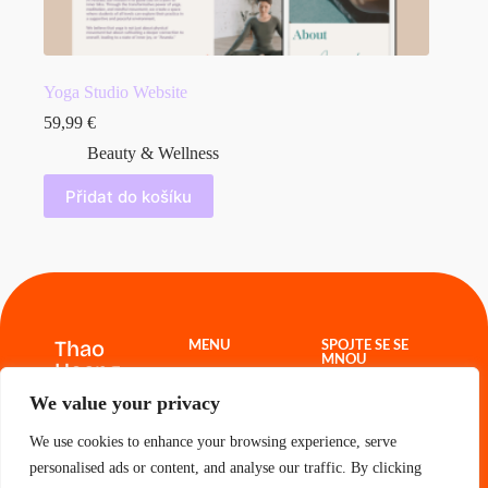
Yoga Studio Website
59,99
€
Beauty & Wellness
Přidat do košíku
Thao
MENU
SPOJTE SE SE
MNOU
Hoang
Webové šablony
Projekty
thao.freelance@g
We value your privacy
O mně
mail.com
Kontakt
Košík
We use cookies to enhance your browsing experience, serve
personalised ads or content, and analyse our traffic. By clicking