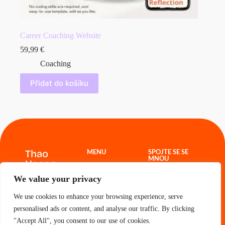
Career Coaching Website
59,99
€
Coaching
Přidat do košíku
Thao
MENU
SPOJTE SE SE
MNOU
Hoang
Webové šablony
Projekty
thao.freelance@g
We value your privacy
O mně
mail.com
Kontakt
Košík
We use cookies to enhance your browsing experience, serve
personalised ads or content, and analyse our traffic. By clicking
"Accept All", you consent to our use of cookies.