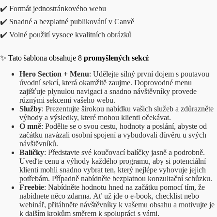
✔️ Formát jednostránkového webu
✔️ Snadné a bezplatné publikování v Canvě
✔️ Volné použití vysoce kvalitních obrázků
✨ Tato šablona obsahuje 8
promyšlených sekcí
:
Hero Section + Menu
: Udělejte silný první dojem s poutavou
úvodní sekcí, která okamžitě zaujme. Doprovodné menu
zajišťuje plynulou navigaci a snadno návštěvníky provede
různými sekcemi vašeho webu.
Služby
: Prezentujte širokou nabídku vašich služeb a zdůrazněte
výhody a výsledky, které mohou klienti očekávat.
O mně
: Podělte se o svou cestu, hodnoty a poslání, abyste od
začátku navázali osobní spojení a vybudovali důvěru u svých
návštěvníků.
Balíčky
: Představte své koučovací balíčky jasně a podrobně.
Uveďte cenu a výhody každého programu, aby si potenciální
klienti mohli snadno vybrat ten, který nejlépe vyhovuje jejich
potřebám. Případně nabídněte bezplatnou konzultační schůzku.
Freebie
: Nabídněte hodnotu hned na začátku pomocí tím, že
nabídnete něco zdarma. Ať už jde o e-book, checklist nebo
webinář, přitáhněte návštěvníky k vašemu obsahu a motivujte je
k dalším krokům směrem k spolupráci s vámi.