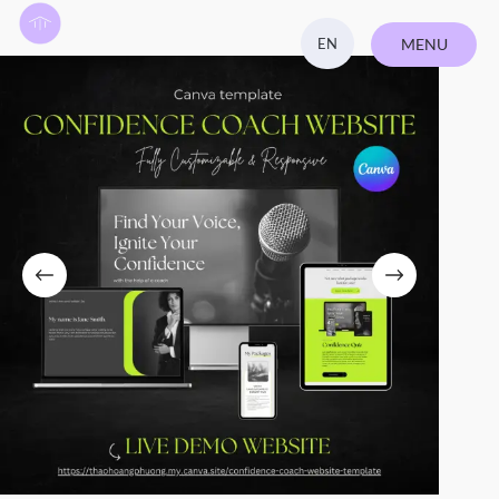
EN
MENU
ZAVŘÍT