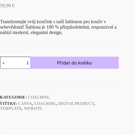
59,99
€
Transformujte svůj koučink s naší šablonou pro kouče v
sebevědomí! Šablona je 100 % přizpůsobitelná, responzivní a
nabízí moderní, elegantní design.
Přidat do košíku
KATEGORIE:
COACHING
ŠTÍTKY:
CANVA
,
COACHING
,
DIGITALPRODUCT
,
TEMPLATE
,
WEBSITE