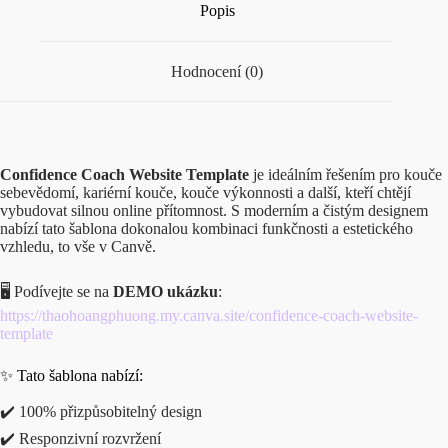
Popis
Hodnocení (0)
Confidence Coach Website Template
je ideálním řešením pro kouče
sebevědomí, kariérní kouče, kouče výkonnosti a další, kteří chtějí
vybudovat silnou online přítomnost. S moderním a čistým designem
nabízí tato šablona dokonalou kombinaci funkčnosti a estetického
vzhledu, to vše v Canvě.
🖥️ Podívejte se na
DEMO ukázku
:
https://thaohoangphuong.my.canva.site/confidence-coach-website-
template
✨ Tato šablona nabízí:
✔️ 100% přizpůsobitelný design
✔️ Responzivní rozvržení