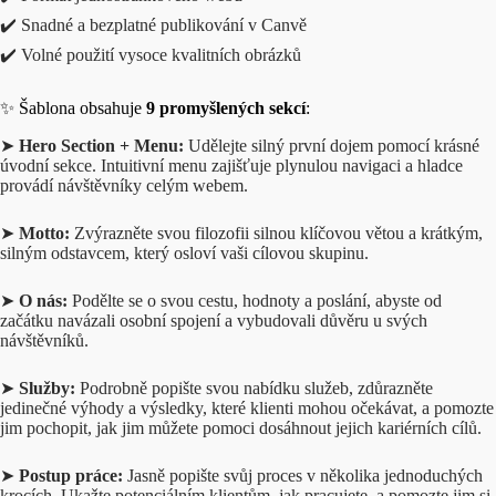
✔️ Snadné a bezplatné publikování v Canvě
✔️ Volné použití vysoce kvalitních obrázků
✨ Šablona obsahuje
9 promyšlených sekcí
:
➤
Hero Section + Menu:
Udělejte silný první dojem pomocí krásné
úvodní sekce. Intuitivní menu zajišťuje plynulou navigaci a hladce
provádí návštěvníky celým webem.
➤
Motto:
Zvýrazněte svou filozofii silnou klíčovou větou a krátkým,
silným odstavcem, který osloví vaši cílovou skupinu.
➤
O nás:
Podělte se o svou cestu, hodnoty a poslání, abyste od
začátku navázali osobní spojení a vybudovali důvěru u svých
návštěvníků.
➤
Služby:
Podrobně popište svou nabídku služeb, zdůrazněte
jedinečné výhody a výsledky, které klienti mohou očekávat, a pomozte
jim pochopit, jak jim můžete pomoci dosáhnout jejich kariérních cílů.
➤
Postup práce:
Jasně popište svůj proces v několika jednoduchých
krocích. Ukažte potenciálním klientům, jak pracujete, a pomozte jim si