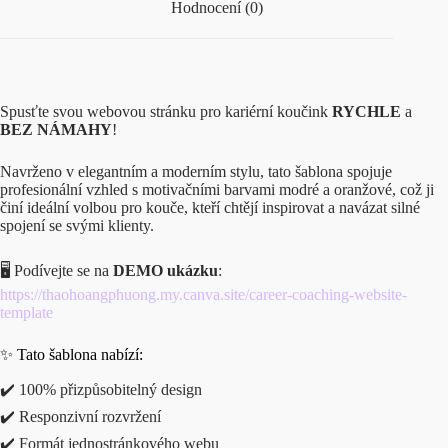
Hodnocení (0)
Spusťte svou webovou stránku pro kariérní koučink
RYCHLE
a
BEZ NÁMAHY
!
Navrženo v elegantním a moderním stylu, tato šablona spojuje
profesionální vzhled s motivačními barvami modré a oranžové, což ji
činí ideální volbou pro kouče, kteří chtějí inspirovat a navázat silné
spojení se svými klienty.
🖥️ Podívejte se na
DEMO ukázku
:
https://thaohoangphuong.my.canva.site/career-coaching-website-
template
✨ Tato šablona nabízí:
✔️ 100% přizpůsobitelný design
✔️ Responzivní rozvržení
✔️ Formát jednostránkového webu