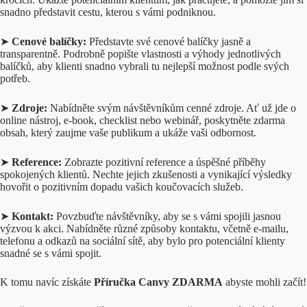
snadno představit cestu, kterou s vámi podniknou.
➤
Cenové balíčky:
Představte své cenové balíčky jasně a
transparentně. Podrobně popište vlastnosti a výhody jednotlivých
balíčků, aby klienti snadno vybrali tu nejlepší možnost podle svých
potřeb.
➤
Zdroje:
Nabídněte svým návštěvníkům cenné zdroje. Ať už jde o
online nástroj, e-book, checklist nebo webinář, poskytněte zdarma
obsah, který zaujme vaše publikum a ukáže vaši odbornost.
➤
Reference:
Zobrazte pozitivní reference a úspěšné příběhy
spokojených klientů. Nechte jejich zkušenosti a vynikající výsledky
hovořit o pozitivním dopadu vašich koučovacích služeb.
➤
Kontakt:
Povzbuďte návštěvníky, aby se s vámi spojili jasnou
výzvou k akci. Nabídněte různé způsoby kontaktu, včetně e-mailu,
telefonu a odkazů na sociální sítě, aby bylo pro potenciální klienty
snadné se s vámi spojit.
K tomu navíc získáte
Příručka Canvy ZDARMA
abyste mohli začít!