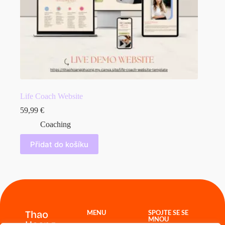
Life Coach Website
59,99
€
Coaching
Přidat do košíku
Thao
MENU
SPOJTE SE SE
MNOU
Hoang