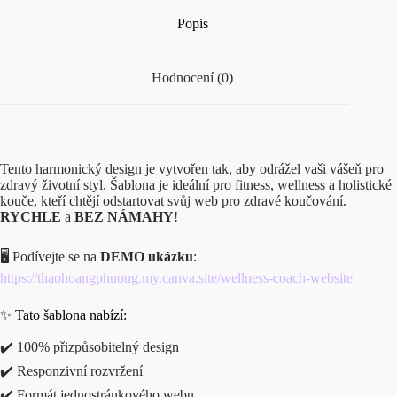
Popis
Hodnocení (0)
Tento harmonický design je vytvořen tak, aby odrážel vaši vášeň pro
zdravý životní styl. Šablona je ideální pro fitness, wellness a holistické
kouče, kteří chtějí odstartovat svůj web pro zdravé koučování.
RYCHLE
a
BEZ NÁMAHY
!
🖥️ Podívejte se na
DEMO ukázku
:
https://thaohoangphuong.my.canva.site/wellness-coach-website
✨ Tato šablona nabízí:
✔️ 100% přizpůsobitelný design
✔️ Responzivní rozvržení
✔️ Formát jednostránkového webu