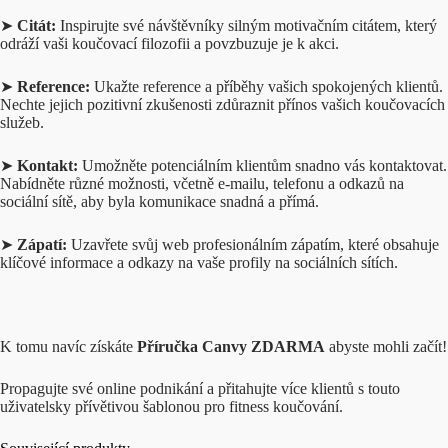
➤
Citát:
Inspirujte své návštěvníky silným motivačním citátem, který
odráží vaši koučovací filozofii a povzbuzuje je k akci.
➤
Reference:
Ukažte reference a příběhy vašich spokojených klientů.
Nechte jejich pozitivní zkušenosti zdůraznit přínos vašich koučovacích
služeb.
➤
Kontakt:
Umožněte potenciálním klientům snadno vás kontaktovat.
Nabídněte různé možnosti, včetně e-mailu, telefonu a odkazů na
sociální sítě, aby byla komunikace snadná a přímá.
➤
Zápatí:
Uzavřete svůj web profesionálním zápatím, které obsahuje
klíčové informace a odkazy na vaše profily na sociálních sítích.
K tomu navíc získáte
Příručka Canvy ZDARMA
abyste mohli začít!
Propagujte své online podnikání a přitahujte více klientů s touto
uživatelsky přívětivou šablonou pro fitness koučování.