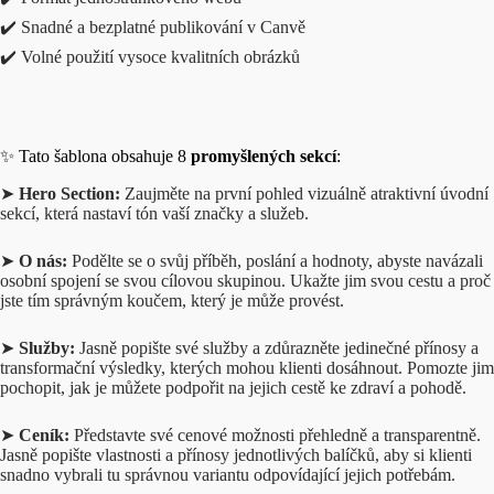
✔️ Snadné a bezplatné publikování v Canvě
✔️ Volné použití vysoce kvalitních obrázků
✨ Tato šablona obsahuje 8
promyšlených sekcí
:
➤
Hero Section:
Zaujměte na první pohled vizuálně atraktivní úvodní
sekcí, která nastaví tón vaší značky a služeb.
➤
O nás:
Podělte se o svůj příběh, poslání a hodnoty, abyste navázali
osobní spojení se svou cílovou skupinou. Ukažte jim svou cestu a proč
jste tím správným koučem, který je může provést.
➤
Služby:
Jasně popište své služby a zdůrazněte jedinečné přínosy a
transformační výsledky, kterých mohou klienti dosáhnout. Pomozte jim
pochopit, jak je můžete podpořit na jejich cestě ke zdraví a pohodě.
➤
Ceník:
Představte své cenové možnosti přehledně a transparentně.
Jasně popište vlastnosti a přínosy jednotlivých balíčků, aby si klienti
snadno vybrali tu správnou variantu odpovídající jejich potřebám.